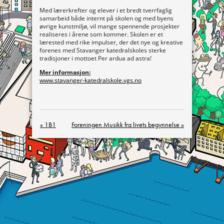
Med lærerkrefter og elever i et bredt tverrfaglig
samarbeid både internt på skolen og med byens
øvrige kunstmiljø, vil mange spennende prosjekter
realiseres i årene som kommer. Skolen er et
lærested med rike impulser, der det nye og kreative
forenes med Stavanger katedralskoles sterke
tradisjoner i mottoet Per ardua ad astra!
Mer informasjon:
www.stavanger-katedralskole.vgs.no
« 1B1
Foreningen Musikk fra livets begynnelse »