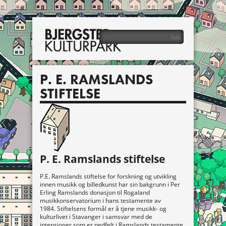
P. E. RAMSLANDS
STIFTELSE
P. E. Ramslands stiftelse
P.E. Ramslands stiftelse for forskning og utvikling
innen musikk og billedkunst har sin bakgrunn i Per
Erling Ramslands donasjon til Rogaland
musikkonservatorium i hans testamente av
1984. Stiftelsens formål er å tjene musikk- og
kulturlivet i Stavanger i samsvar med de
intensjoner som er nedfelt i Ramslands testamente.